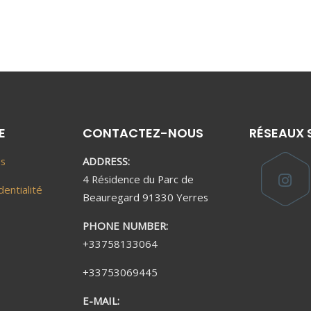
E
CONTACTEZ-NOUS
RÉSEAUX 
es
ADDRESS:
4 Résidence du Parc de
dentialité
Beauregard 91330 Yerres
PHONE NUMBER:
+33758133064
+33753069445
E-MAIL: